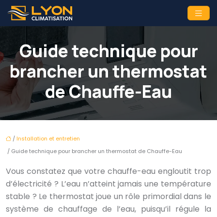
Guide technique pour
brancher un thermostat
de Chauffe-Eau
/
Installation et entretien
/ Guide technique pour brancher un thermostat de Chauffe-Eau
Vous constatez que votre chauffe-eau engloutit trop
d’électricité ? L’eau n’atteint jamais une température
stable ? Le thermostat joue un rôle primordial dans le
système de chauffage de l’eau, puisqu’il régule la