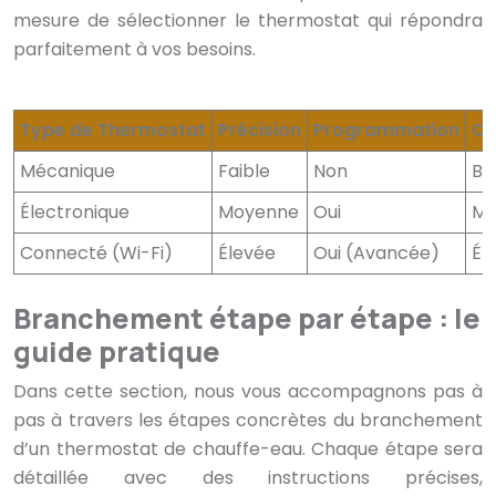
mesure de sélectionner le thermostat qui répondra
parfaitement à vos besoins.
Type de Thermostat
Précision
Programmation
Co
Mécanique
Faible
Non
Ba
Électronique
Moyenne
Oui
Mo
Connecté (Wi-Fi)
Élevée
Oui (Avancée)
Él
Branchement étape par étape : le
guide pratique
Dans cette section, nous vous accompagnons pas à
pas à travers les étapes concrètes du branchement
d’un thermostat de chauffe-eau. Chaque étape sera
détaillée avec des instructions précises,