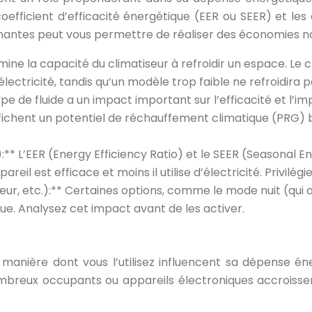
e coefficient d’efficacité énergétique (EER ou SEER) et l
antes peut vous permettre de réaliser des économies nota
ine la capacité du climatiseur à refroidir un espace. Le c
électricité, tandis qu’un modèle trop faible ne refroidira
type de fluide a un impact important sur l’efficacité et l’
fichent un potentiel de réchauffement climatique (PRG) bi
:** L’EER (Energy Efficiency Ratio) et le SEER (Seasonal En
pareil est efficace et moins il utilise d’électricité. Privil
teur, etc.):** Certaines options, comme le mode nuit (qui
e. Analysez cet impact avant de les activer.
la manière dont vous l’utilisez influencent sa dépense én
nombreux occupants ou appareils électroniques accroiss