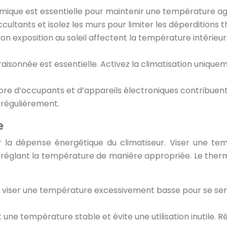
mique est essentielle pour maintenir une température agr
ccultants et isolez les murs pour limiter les déperditions 
 son exposition au soleil affectent la température intérieur
n raisonnée est essentielle. Activez la climatisation uniqu
bre d’occupants et d’appareils électroniques contribuen
 régulièrement.
e
r la dépense énergétique du climatiseur. Viser une t
 réglant la température de manière appropriée. Le therm
e viser une température excessivement basse pour se sent
une température stable et évite une utilisation inutile. R